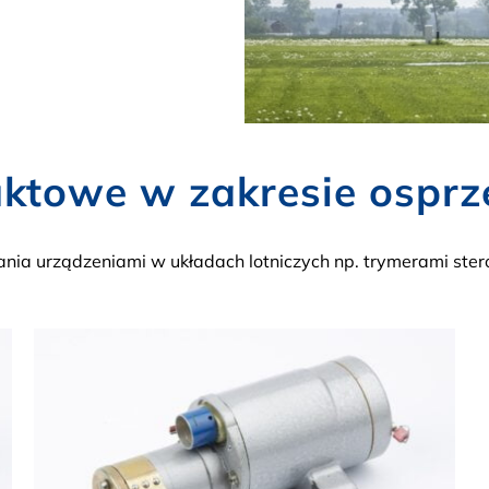
towe w zakresie osprzęt
nia urządzeniami w układach lotniczych np. trymerami ster