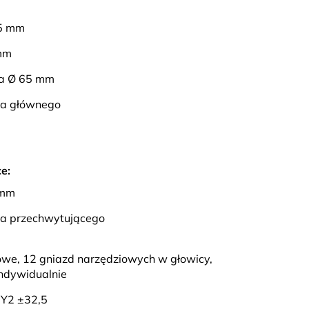
75 mm
 mm
ta Ø 65 mm
na głównego
e:
 mm
na przechwytującego
owe, 12 gniazd narzędziowych w głowicy,
ndywidualnie
 Y2 ±32,5