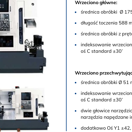
Wrzeciono główne:
średnica obróbki Ø 1
długość toczenia 588
średnica obróbki z prę
indeksowanie wrzecio
oś C standard ±30’
Wrzeciono przechwytując
średnica obróbki Ø 51
indeksowanie wrzecio
oś C standard ±30’
dwie głowice narzędzi
narzędzia napędzane i
dodatkowo Oś Y1 ±42,